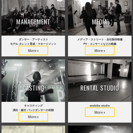
MANAGEMENT
MEDIA
ダンサー・アーティスト
メディア・ストリート・自社制作映像
モデル タレント育成・マネージメント
PV・コンサートなどの映像
More
More
CASTING
RENTAL STUDIO
キャスティング
asobiba studio
演出・振付 バックダンサーの依頼
More
More