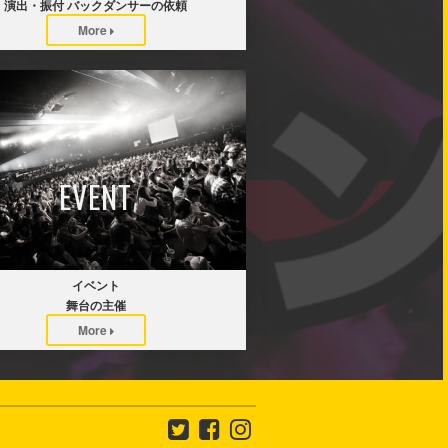
演出・振付 バックダンサーの依頼
More
EVENT
イベント
舞台の主催
More