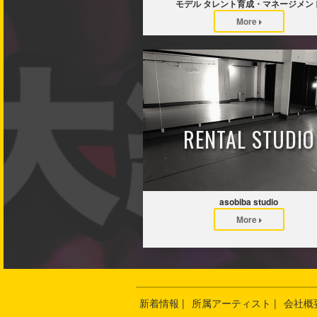
モデル タレント育成・マネージメン
More
RENTAL STUDIO
asobiba studio
More
新着情報 |
所属アーティスト |
会社概要