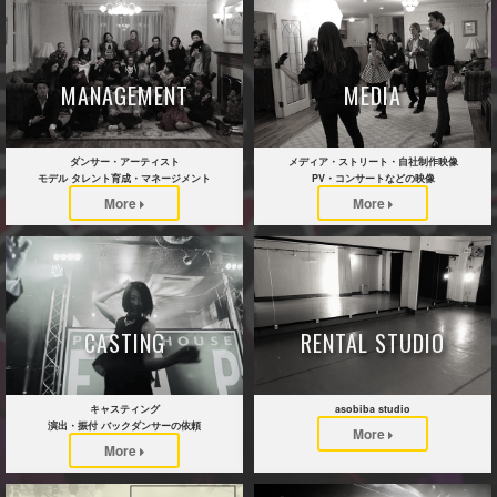
MANAGEMENT
MEDIA
ダンサー・アーティスト
メディア・ストリート・自社制作映像
モデル タレント育成・マネージメント
PV・コンサートなどの映像
More
More
CASTING
RENTAL STUDIO
キャスティング
asobiba studio
演出・振付 バックダンサーの依頼
More
More