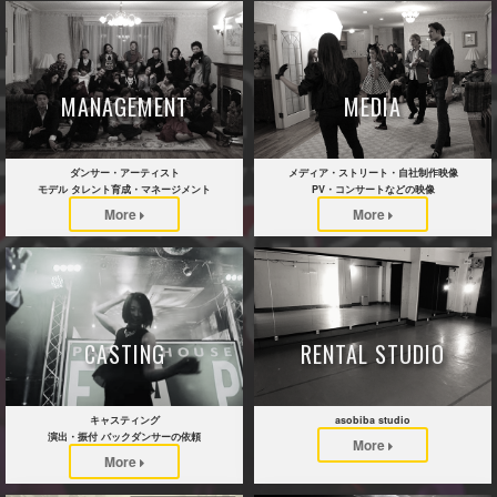
MANAGEMENT
MEDIA
ダンサー・アーティスト
メディア・ストリート・自社制作映像
モデル タレント育成・マネージメント
PV・コンサートなどの映像
More
More
CASTING
RENTAL STUDIO
キャスティング
asobiba studio
演出・振付 バックダンサーの依頼
More
More