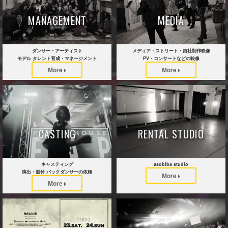
MANAGEMENT
MEDIA
ダンサー・アーティスト
メディア・ストリート・自社制作映像
モデル タレント育成・マネージメント
PV・コンサートなどの映像
More
More
CASTING
RENTAL STUDIO
キャスティング
asobiba studio
演出・振付 バックダンサーの依頼
More
More