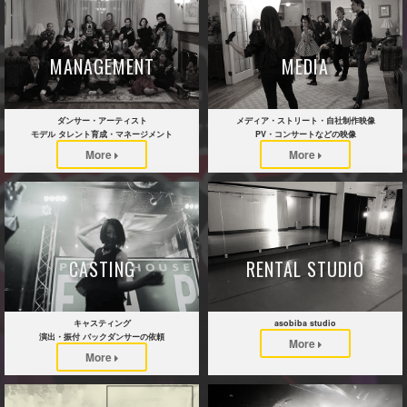
MANAGEMENT
MEDIA
ダンサー・アーティスト
メディア・ストリート・自社制作映像
モデル タレント育成・マネージメント
PV・コンサートなどの映像
More
More
CASTING
RENTAL STUDIO
キャスティング
asobiba studio
演出・振付 バックダンサーの依頼
More
More