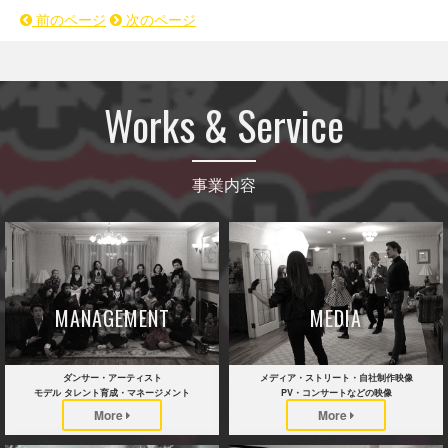
前のページ
次のページ
Works & Service
事業内容
MANAGEMENT
MEDIA
ダンサー・アーティスト
メディア・ストリート・自社制作映像
モデル タレント育成・マネージメント
PV・コンサートなどの映像
More
More