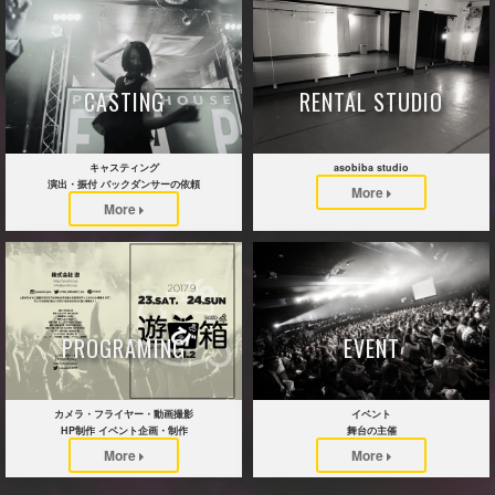
CASTING
RENTAL STUDIO
キャスティング
asobiba studio
演出・振付 バックダンサーの依頼
More
More
PROGRAMING
EVENT
カメラ・フライヤー・動画撮影
イベント
HP制作 イベント企画・制作
舞台の主催
More
More