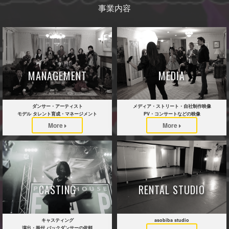
事業内容
MANAGEMENT
MEDIA
ダンサー・アーティスト
メディア・ストリート・自社制作映像
モデル タレント育成・マネージメント
PV・コンサートなどの映像
More
More
CASTING
RENTAL STUDIO
キャスティング
asobiba studio
演出・振付 バックダンサーの依頼