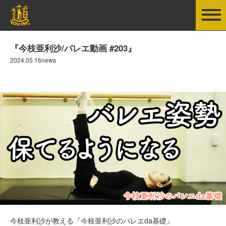
『今枝亜利沙/バレエ動画 #203』
2024.05.16news
今枝亜利沙が教える『今枝亜利沙のバレエda基礎』