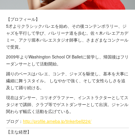
【プロフィール】
5才よりクラシックバレエを始め、その後コンテンポラリー、ジ
ャズを平行して学び、バレリーナ道を歩む。佐々木バレエアカデ
ミー、アクリ堀本バレエスタジオ師事し、さまざまなコンクール
で受賞。
2009年よりWashington School Of Balletに留学し、帰国後はフリ
ーダンサーとして活動開始。
踊りのベースはバレエ、コンテ、ジャズを駆使し、基本を大事に
繊細に舞うスタイル。 しなやかで強く、そして女性らしさを追
及して踊り続ける。
現在はダンサー、コリオグラファー、インストラクターとしてス
タジオで講師、クラブ等でゲストダンサーとして出演。ジャンル
関わらず幅広く活動を広げている。
ブログ：
http://profile.ameba.jp/tinkerbell224/
【主な経歴】