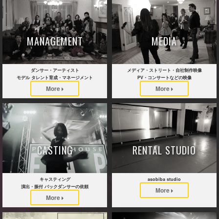
MANAGEMENT
MEDIA
ダンサー・アーティスト
メディア・ストリート・自社制作映像
モデル タレント育成・マネージメント
PV・コンサートなどの映像
More
More
CASTING
RENTAL STUDIO
キャスティング
asobiba studio
演出・振付 バックダンサーの依頼
More
More