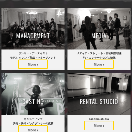
MANAGEMENT
MEDIA
ダンサー・アーティスト
メディア・ストリート・自社制作映像
モデル タレント育成・マネージメント
PV・コンサートなどの映像
More
More
CASTING
RENTAL STUDIO
キャスティング
asobiba studio
演出・振付 バックダンサーの依頼
More
More