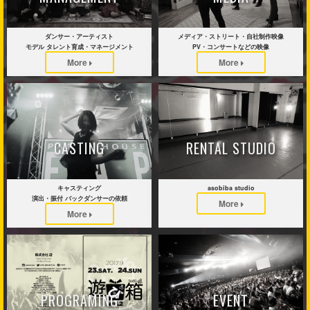
ダンサー・アーティスト
メディア・ストリート・自社制作映像
モデル タレント育成・マネージメント
PV・コンサートなどの映像
More
More
CASTING
RENTAL STUDIO
キャスティング
asobiba studio
演出・振付 バックダンサーの依頼
More
More
PROGRAMING
EVENT