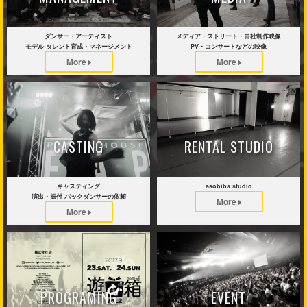
ダンサー・アーティスト
メディア・ストリート・自社制作映像
モデル タレント育成・マネージメント
PV・コンサートなどの映像
More
More
CASTING
RENTAL STUDIO
キャスティング
asobiba studio
演出・振付 バックダンサーの依頼
More
More
PROGRAMING
EVENT